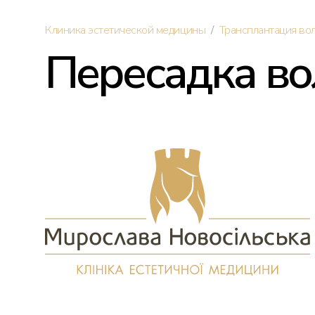
/
Клиника эстетической медицины
Трансплантация во
Дерматология
Пересадка во
Инъекции красоты
Омоложение лица
Трихология
Трансплантация волос
Интимная пластика
Парикмахерские услуги