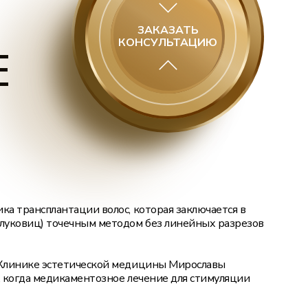
Филлер в подбородок
ЗАКАЗАТЬ
КОНСУЛЬТАЦИЮ
Филлеры в скулы
E
Филлеры для губ
Пересадка волос FUE
Пересадка волос мужчинам
Пересадка волос женщинам
Пересадка бороды
ка трансплантации волос, которая заключается в
Удаление мозоля жидким азотом
 луковиц) точечным методом без линейных разрезов
Удаление стержневой мозоли
 Клинике эстетической медицины Мирославы
, когда медикаментозное лечение для стимуляции