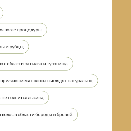
ия после процедуры;
вы и рубцы;
 с области затылка и туловища;
 прижившиеся волосы выглядят натурально;
 не появится лысина;
волос в области бороды и бровей.