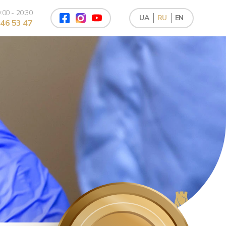
:00 - 20:30
UA
RU
EN
46 53 47
Лазерный пилинг лица
Лазерная шлифовка лица
Лазерный лифтинг NIR
4Д омоложение
Фотоомоложение
Ручной антицеллюлитный массаж
Механическая чистка лица
Ультразвуковая чистка лица
Комбинированная чистка лица