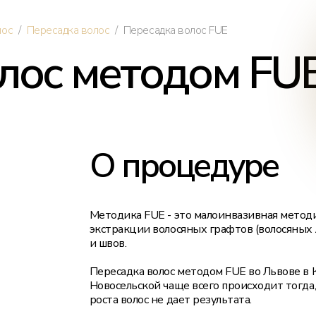
Лазерная эпиляция для мужчин
/
/
лос
Пересадка волос
Пересадка волос FUE
лос методом FU
О процедуре
Методика FUE - это малоинвазивная методи
экстракции волосяных графтов (волосяных
и швов.
Пересадка волос методом FUE во Львове в
Новосельской чаще всего происходит тогда
роста волос не дает результата.