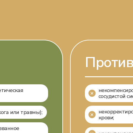
Против
етическая
некомпенсиро
сосудистой си
некорректир
ога или травмы);
крови;
званное