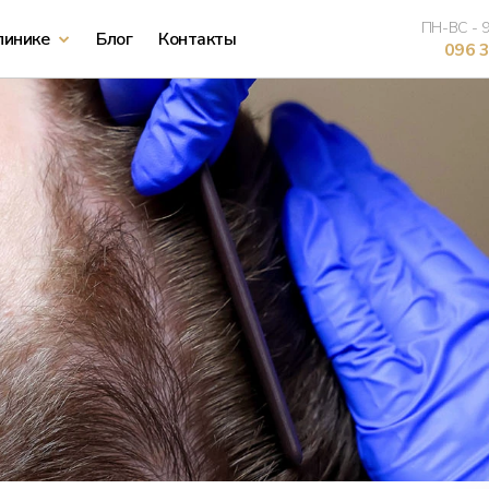
ПН-ВС - 9
линике
Блог
Контакты
096 3
Лазерная эпиляция лица
Лазерная эпиляция рук
Лазерная эпиляция ног
Лазерная эпиляция живота
Лазерная эпиляция бикини
Лазерная эпиляция подмышек
Лазерная эпиляция подбородка
Лазерная эпиляция всего тела
Лазерная эпиляция верхней губы