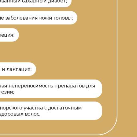
ванный сахарный диабет;
 заболевания кожи головы;
пеция;
 и лактация;
ая непереносимость препаратов для
тезии;
онорского участка с достаточным
здоровых волос.