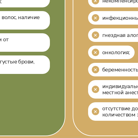
некомпенсиро
;
 волос, наличие
инфекционные
гнездная ало
м от
онкология;
густые брови,
беременность
индивидуальн
местной анес
отсутствие д
количеством 