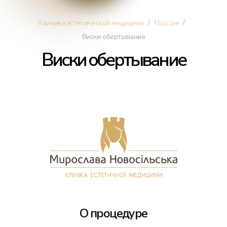
Косметология
/
/
Клиника эстетической медицины
Массаж
Виски обертывание
Дерматология
Виски обертывание
Инъекции красоты
Омоложение лица
Трихология
Трансплантация волос
Интимная пластика
О процедуре