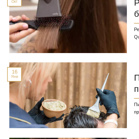
Р
Окт
б
Дерматология
Ре
Qu
Инъекции красоты
Омоложение лица
16
П
Трихология
Янв
п
Трансплантация волос
Пи
пр
Интимная пластика
Парикмахерские услуги