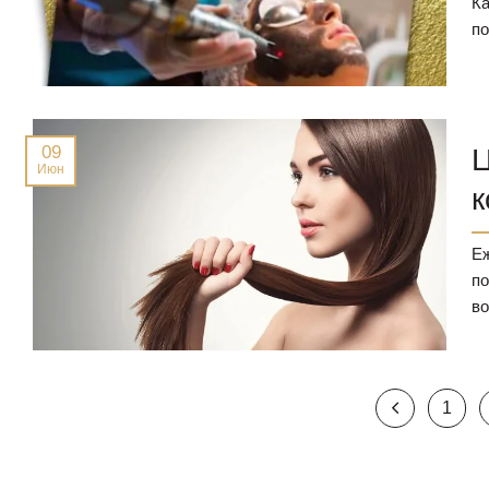
Ка
по
09
Ц
Июн
к
Еж
по
во
1