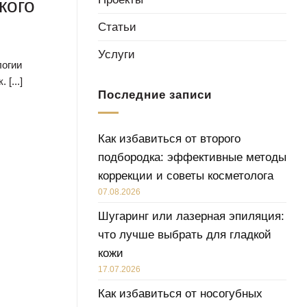
кого
Филлер в подбородок
Статьи
Филлеры в скулы
Услуги
логии
Филлеры для губ
[...]
Последние записи
Пересадка волос FUE
Пересадка волос мужчинам
Как избавиться от второго
Пересадка волос женщинам
подбородка: эффективные методы
коррекции и советы косметолога
Пересадка бороды
07.08.2026
Удаление мозоля жидким азотом
Шугаринг или лазерная эпиляция:
что лучше выбрать для гладкой
Удаление стержневой мозоли
кожи
17.07.2026
Как избавиться от носогубных