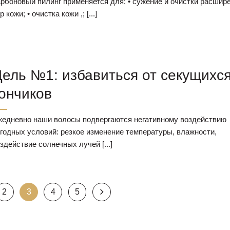
рбоновый пилинг применяется для: • сужение и очистки расшир
р кожи; • очистка кожи ,; [...]
ель №1: избавиться от секущихс
ончиков
едневно наши волосы подвергаются негативному воздействию
годных условий: резкое изменение температуры, влажности,
здействие солнечных лучей [...]
2
3
4
5