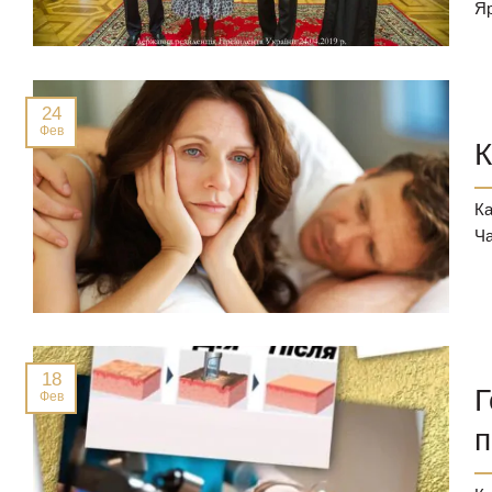
Яр
24
Фев
К
Ка
Ча
18
Г
Фев
п