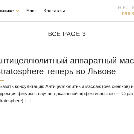
ПН-ВС - 9
линике
Блог
Контакты
096 3
Лазерная эпиляция лица
ВСЕ PAGE 3
Лазерная эпиляция рук
Лазерная эпиляция ног
нтицеллюлитный аппаратный ма
Лазерная эпиляция живота
tratosphere теперь во Львове
Лазерная эпиляция бикини
казать консультацию Антицеллюлитный массаж (без синяков) и
ррекция фигуры с научно-доказанной эффективностью — Стра
Лазерная эпиляция подмышек
tratosphere) [...]
Лазерная эпиляция подбородка
Лазерная эпиляция всего тела
Лазерная эпиляция верхней губы