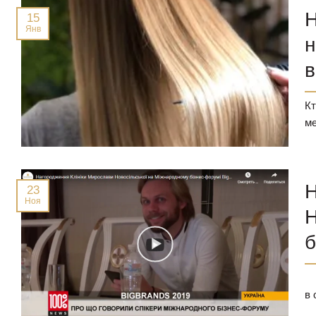
Н
15
Янв
Подология
н
в
Кт
ме
Н
23
Ноя
Н
б
Р
в 