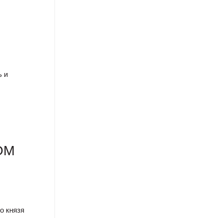
ь и
ОМ
о князя