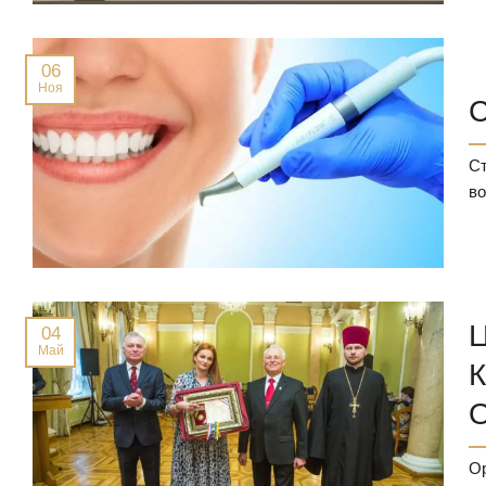
06
Ноя
С
Ст
во
04
Май
Ор