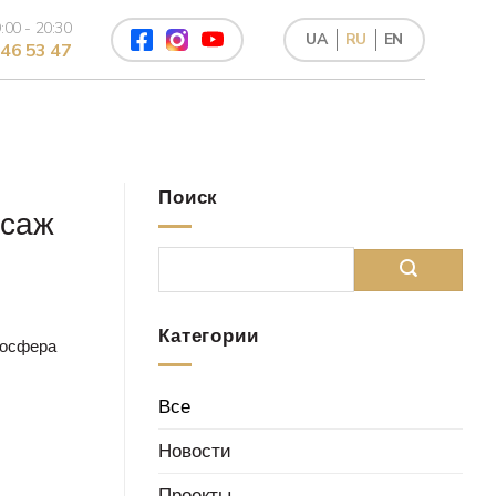
:00 - 20:30
UA
RU
EN
46 53 47
Лазерный пилинг лица
Лазерная шлифовка лица
Поиск
Лазерный лифтинг NIR
ссаж
4Д омоложение
Фотоомоложение
Категории
Ручной антицеллюлитный массаж
тосфера
Механическая чистка лица
Все
Ультразвуковая чистка лица
Новости
Комбинированная чистка лица
Проекты