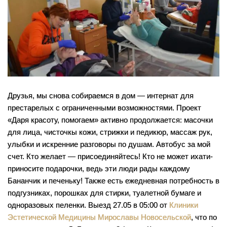
Косметология
Дерматология
Инъекции красоты
Друзья, мы снова собираемся в дом — интернат для
престарелых с ограниченными возможностями. Проект
Омоложение лица
«Даря красоту, помогаем» активно продолжается: масочки
для лица, чисточкы кожи, стрижки и педикюр, массаж рук,
Трихология
улыбки и искренние разговоры по душам. Автобус за мой
счет. Кто желает — присоединяйтесь! Кто не может ихати-
приносите подарочки, ведь эти люди рады каждому
Трансплантация волос
Бананчик и печеньку! Также есть ежедневная потребность в
подгузниках, порошках для стирки, туалетной бумаге и
Интимная пластика
одноразовых пеленки. Выезд 27.05 в 05:00 от
Клиники
Эстетической Медицины Мирославы Новосельской
, что по