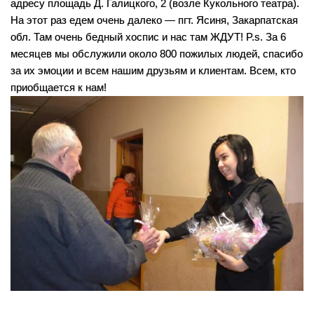
адресу площадь Д. Галицкого, 2 (возле Кукольного театра).
Парикмахерские услуги
На этот раз едем очень далеко — пгт. Ясиня, Закарпатская
обл. Там очень бедный хоспис и нас там ЖДУТ! P.s. За 6
месяцев мы обслужили около 800 пожилых людей, спасибо
Подология
за их эмоции и всем нашим друзьям и клиентам. Всем, кто
приобщается к нам!