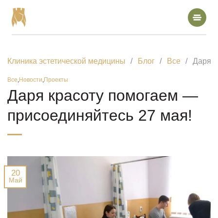
Skip
to
content
Клиника эстетической медицины
Блог
Все
Даря к
Все
,
Новости
,
Проекты
Лазерная эпиляция
Даря красоту помогаем —
присоединяйтесь 27 мая!
Электроэпиляция
Лазерная косметология
Аппаратная косметология
20
Май
Массаж