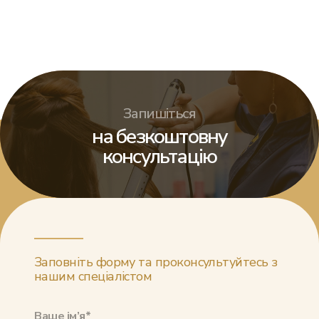
Запишіться
на безкоштовну
консультацію
Заповніть форму та проконсультуйтесь з
нашим спеціалістом
Ваше ім’я*