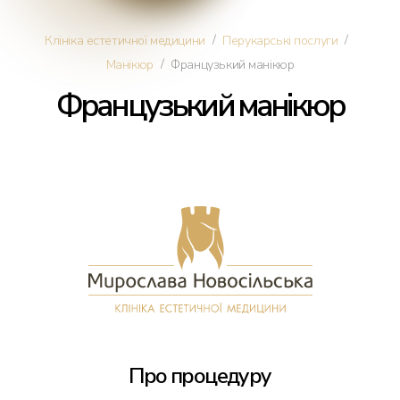
Косметологія
/
/
Клініка естетичної медицини
Перукарські послуги
/
Манікюр
Французький манікюр
Дерматологія
Французький манікюр
Ін'єкції краси
Омолодження обличчя
Трихологія
Трансплантація волосся
Інтимна пластика
Про процедуру