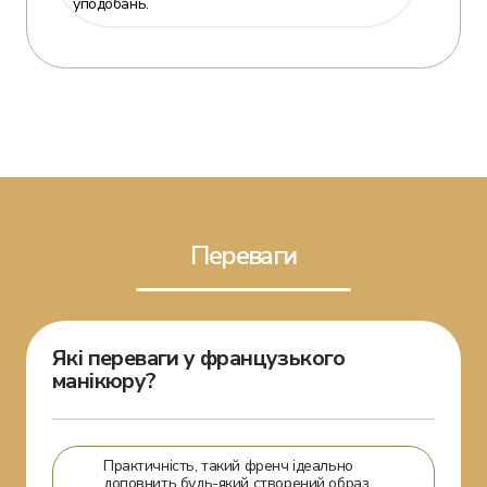
уподобань.
Переваги
Які переваги у французького
манікюру?
Практичність, такий френч ідеально
доповнить будь-який створений образ,