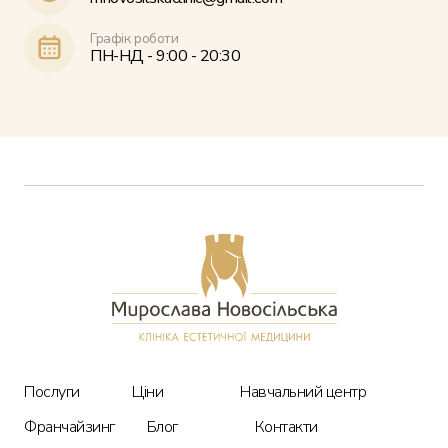
Графік роботи
ПН-НД - 9:00 - 20:30
Послуги
Ціни
Про нас
Послуги
Ціни
Навчальний центр
Блог
Франчайзинг
Блог
Контакти