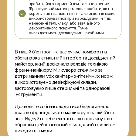
зробить його гармонійним та завершеним.
Французький манікюр можна зробити, як на
короткі так і на довгі нігті. Таке рішення може
використовуватися при нарощуванні нігтів,
нанесенні гель-лаку, або звичайного
декоративного покриття. Ручки
виглядатимуть доглянутими і охайними.
В нашій б’юті зоні на вас очікує комфортна
обстановка, стильний інтер’єр та досвідчений
майстер, який досконало володіє технікою
френч-манікюру. Ми суворо стежимо за
дотриманням усіх санітарно-гігієнічних норм:
використовуємо дезінфікуючі склади,
застосовуємо лише стерильні та одноразові
інструменти.
Дозвольте собі насолодитися бездоганною
красою французького манікюру в нашій б‘юті
зоні. Відчуйте себе елегантною і доглянутою,
обравши цей класичний стиль, який ніколи не
виходить з моди.