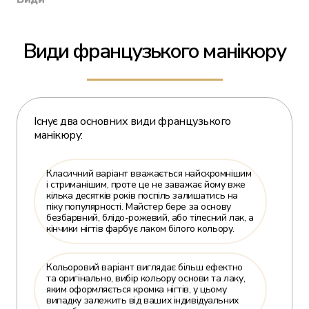
Види французького манікюру
Існує два основних види французького
манікюру:
Класичний варіант вважається найскромнішим
і стриманішим, проте це не заважає йому вже
кілька десятків років поспіль залишатись на
піку популярності. Майстер бере за основу
безбарвний, блідо-рожевий, або тілесний лак, а
кінчики нігтів фарбує лаком білого кольору.
Кольоровий варіант виглядає більш ефектно
та оригінально, вибір кольору основи та лаку,
яким оформляється кромка нігтів, у цьому
випадку залежить від ваших індивідуальних