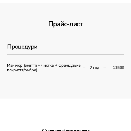
Прайс-лист
Процедури
Манікюр (зняття + чистка + французьке
2 год
1150₴
покриття/омбре)