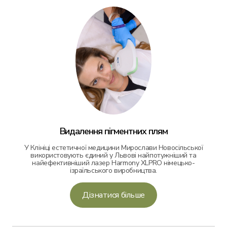
Видалення пігментних плям
У Клініці естетичної медицини Мирослави Новосільської
використовують єдиний у Львові найпотужніший та
найефективніший лазер Harmony XLPRO німецько-
ізраїльського виробництва.
Дізнатися більше