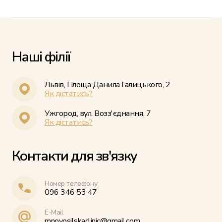
Наші філії
Львів, Площа Данила Галицького, 2
Як дістатись?
Ужгород, вул. Возз'єднання, 7
Як дістатись?
Контакти для зв'язку
Номер телефону
096 346 53 47
E-Mail
mnovosilskaclinic@gmail.com