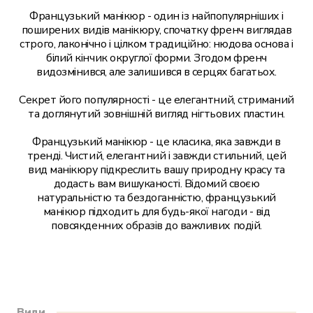
Перукарські послуги
Французький манікюр - один із найпопулярніших і
поширених видів манікюру, спочатку френч виглядав
строго, лаконічно і цілком традиційно: нюдова основа і
Подологія
білий кінчик округлої форми. Згодом френч
видозмінився, але залишився в серцях багатьох.
Секрет його популярності - це елегантний, стриманий
та доглянутий зовнішній вигляд нігтьових пластин.
Французький манікюр - це класика, яка завжди в
тренді. Чистий, елегантний і завжди стильний, цей
вид манікюру підкреслить вашу природну красу та
додасть вам вишуканості. Відомий своєю
натуральністю та бездоганністю, французький
манікюр підходить для будь-якої нагоди - від
повсякденних образів до важливих подій.
Види