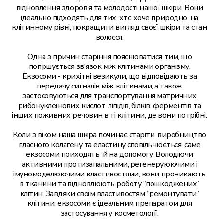
відновлення здоров’я та молодості нашої шкіри. Вони
Перукарські послуги
ідеально підходять для тих, хто хоче природно, на
клітинному рівні, покращити вигляд своєї шкіри та стан
волосся.
Подологія
Одна з причин старіння пояснюватися тим, що
погіршується зв'язок між клітинами організму.
Екзосоми - крихітні везикули, що відповідають за
передачу сигналів між клітинами, а також
застосовуються для транспортування матричних
рибонуклеїнових кислот, ліпідів, білків, ферментів та
інших поживних речовин в ті клітини, де вони потрібні.
Коли з віком наша шкіра починає старіти, виробництво
власного колагену та еластину сповільнюється, саме
екзосоми приходять їй на допомогу. Володіючи
активними протизапальними, регенеруюючими і
імуномоделюючими властивостями, вони проникають
в тканини та відновлюють роботу “пошкоджених”
клітин. Завдяки своїм властивостям “ремонтувати”
клітини, екзосоми є ідеальним препаратом для
застосування у косметології.