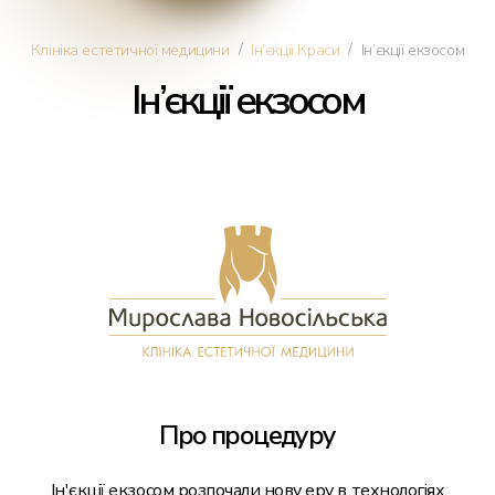
Косметологія
/
/
Клініка естетичної медицини
Ін’єкції Краси
Ін’єкції екзосом
Ін’єкції екзосом
Дерматологія
Ін'єкції краси
Омолодження обличчя
Трихологія
Трансплантація волосся
Про процедуру
Інтимна пластика
Ін'єкції екзосом розпочали нову еру в технологіях