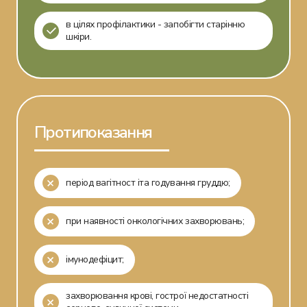
в цілях профілактики - запобігти старінню
шкіри.
Протипоказання
період вагітност іта годування груддю;
при наявності онкологічних захворювань;
імунодефіцит;
захворювання крові, гострої недостатності