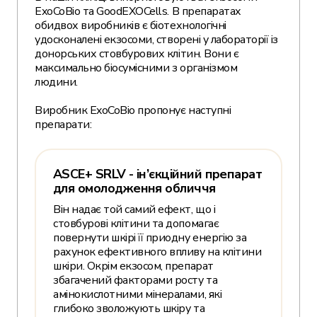
ExoCoBio та GoodEXOCells. В препаратах
обидвох виробників є біотехнологічні
удосконалені екзосоми, створені у лабораторії із
донорських стовбурових клітин. Вони є
максимально біосумісними з організмом
людини.
Виробник ExoCoBio пропонує наступні
препарати:
ASCE+ SRLV - ін’єкційний препарат
для омолодження обличчя
Він надає той самий ефект, що і
стовбурові клітини та допомагає
повернути шкірі її приодну енергію за
рахунок ефективного впливу на клітини
шкіри. Окрім екзосом, препарат
збагачений факторами росту та
амінокислотними мінералами, які
глибоко зволожують шкіру та