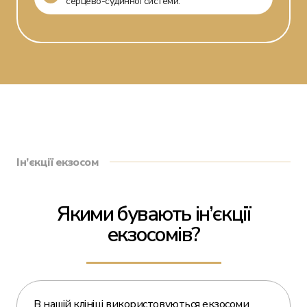
серцево-судинної системи.
Ін’єкції екзосом
Якими бувають ін’єкції
екзосомів?
В нашій клініці використовуються екзосоми