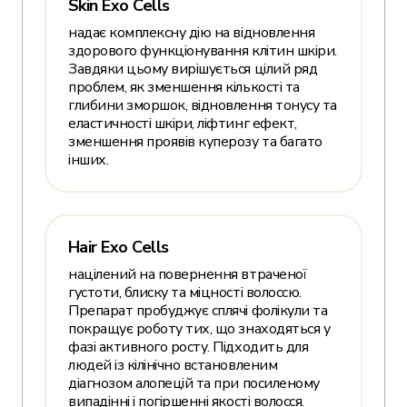
Skin Exo Cells
надає комплексну дію на відновлення
здорового функціонування клітин шкіри.
Завдяки цьому вирішується цілий ряд
проблем, як зменшення кількості та
глибини зморшок, відновлення тонусу та
еластичності шкіри, ліфтинг ефект,
зменшення проявів куперозу та багато
інших.
Hair Exo Cells
націлений на повернення втраченої
густоти, блиску та міцності волоссю.
Препарат пробуджує сплячі фолікули та
покращує роботу тих, що знаходяться у
фазі активного росту. Підходить для
людей із кілінічно встановленим
діагнозом алопецій та при посиленому
випадінні і погіршенні якості волосся.