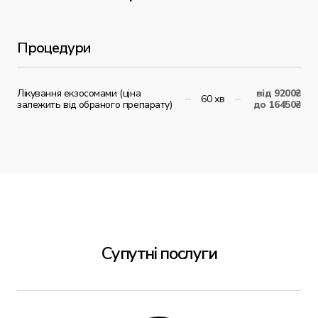
Процедури
Лікування екзосомами (ціна
від 9200₴
60 хв
залежить від обраного препарату)
до 16450₴
Супутні послуги