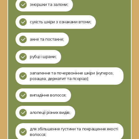
зморшки та заломи;
сухість шкіри з ознаками втоми;
акне та постакне;
рубці і шрами;
запалення та почервоніння шкіри (купероз,
розацеа, дерматит та псоріаз);
випадіння волосся;
алопеції різних видів;
для збільшення густини та покращення якості
волосся;