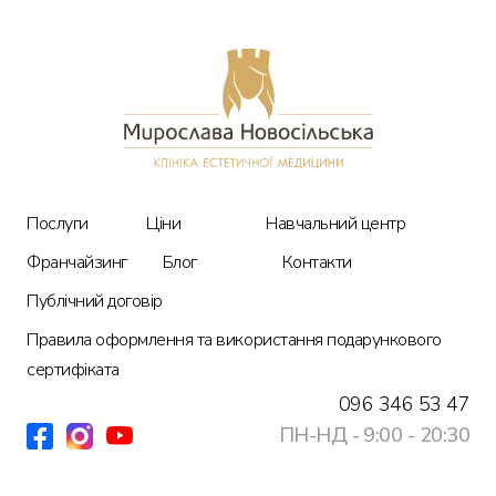
Послуги
Ціни
Про нас
Послуги
Ціни
Навчальний центр
Блог
Франчайзинг
Блог
Контакти
Публічний договір
Контакти
Правила оформлення та використання подарункового
сертифіката
096 346 53 47
ПН-НД - 9:00 - 20:30
ПН-НД - 9:00 - 20:30
096 346 53 47