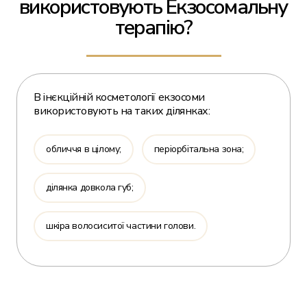
використовують Екзосомальну
терапію?
В інєкційній косметології екзосоми
використовують на таких ділянках:
обличчя в цілому;
періорбітальна зона;
ділянка довкола губ;
шкіра волосиситої частини голови.