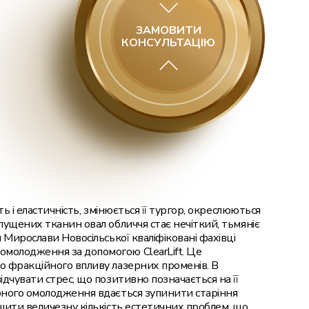
Філер у підборіддя
ЗАМОВИТИ
КОНСУЛЬТАЦІЮ
Філери у вилиці
Філери для губ
Пересадка волосся FUE
Пересадка волосся чоловікам
Пересадка волосся жінкам
Пересадка бороди
ть і еластичність, змінюється її тургор, окреслюються
Видалення мозолі рідким азотом
опущених тканин овал обличчя стає нечіткий, тьмяніє
и Мирослави Новосільської кваліфіковані фахівці
Видалення стрижневої мозолі
омолодження за допомогою ClearLift. Це
до фракційного впливу лазерних променів. В
ідчувати стрес, що позитивно позначається на її
ерного омолодження вдається зупинити старіння
ішити величезну кількість естетичних проблем, що