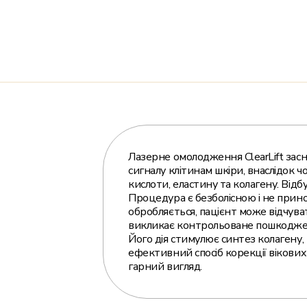
Лазерне омолодження ClearLift зас
сигналу клітинам шкіри, внаслідок ч
кислоти, еластину та колагену. Від
Процедура є безболісною і не прин
обробляється, пацієнт може відчува
викликає контрольоване пошкодженн
Його дія стимулює синтез колагену, щ
ефективний спосіб корекції вікових 
гарний вигляд.