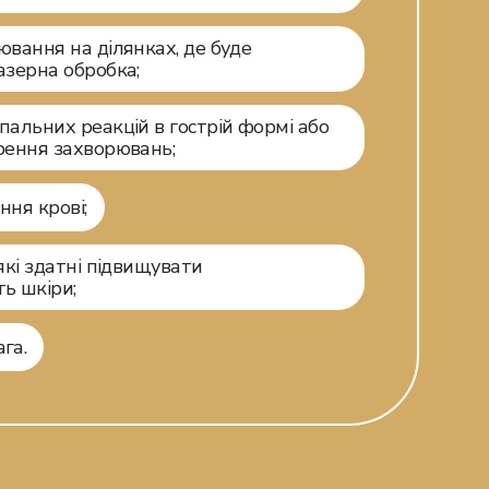
ювання на ділянках, де буде
азерна обробка;
пальних реакцій в гострій формі або
рення захворювань;
ння крові;
 які здатні підвищувати
ь шкіри;
га.