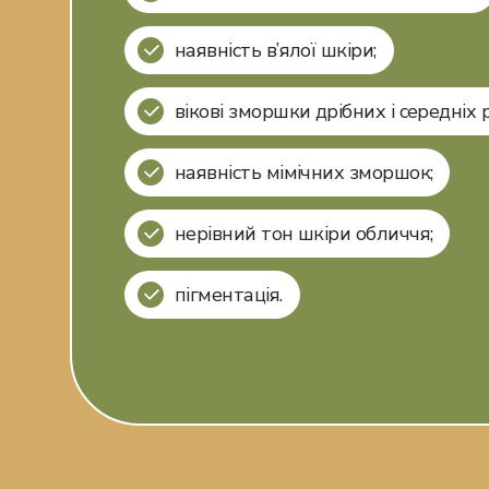
наявність в’ялої шкіри;
вікові зморшки дрібних і середніх р
наявність мімічних зморшок;
нерівний тон шкіри обличчя;
пігментація.