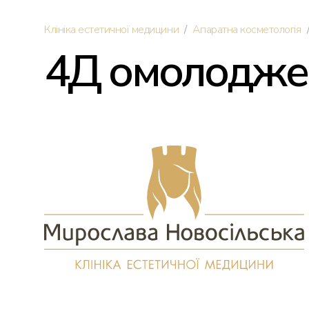
/
Клініка естетичної медицини
Апаратна косметологія
Дерматологія
4Д омолодже
Ін'єкції краси
Омолодження обличчя
Трихологія
Трансплантація волосся
Інтимна пластика
Перукарські послуги