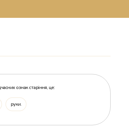
дчасних ознак старіння, це:
руки.