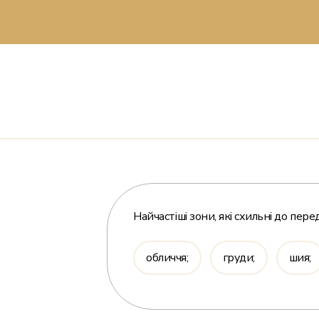
Найчастіші зони, які схильні до пере
обличчя;
груди;
шия;