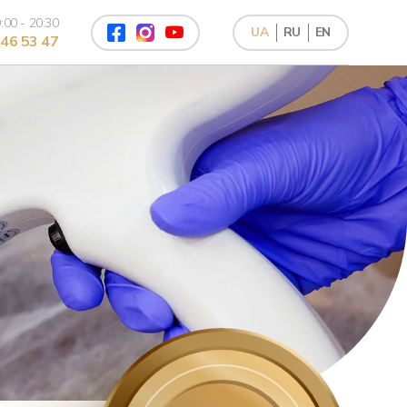
:00 - 20:30
UA
RU
EN
46 53 47
Лазерний пілінг обличчя
Лазерне шліфування обличчя
Лазерний ліфтинг NIR
4Д омолодження
Фотоомолодження
Ручний антицелюлітний масаж
Механічна чистка обличчя
Ультразвукова чистка обличчя
Комбінована чистка обличчя