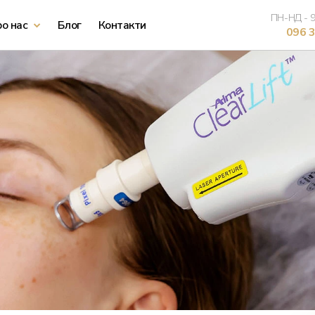
ПН-НД - 9
о нас
Блог
Контакти
096 3
Лазерна епіляція обличчя
Лазерна епіляція рук
Лазерна епіляція ніг
Лазерна епіляція живота
Лазерна епіляція бікіні
Лазерна епіляція пахв
Лазерна епіляція підборіддя
Лазерна епіляція всього тіла
Лазерна епіляція верхньої губи