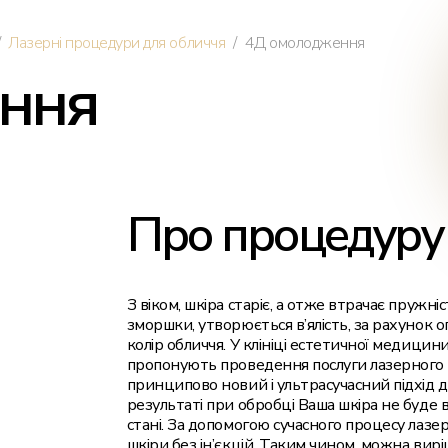
Лазерна епіляція для чоловіків
/
/
Лазерні процедури для обличчя
4Д омолодження
ння
Про процедуру
З віком, шкіра старіє, а отже втрачає пружніс
зморшки, утворюється в’ялість, за рахунок 
колір обличчя. У клініці естетичної медицин
пропонують проведення послуги лазерного 
принципово новий і ультрасучасний підхід 
результаті при обробці Ваша шкіра не буде в
стані. За допомогою сучасного процесу лаз
шкіри без ін’єкцій. Таким чином, можна вир