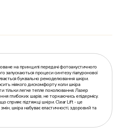
новане на принципі передачі фотоакустичного
ого запускаються процеси синтезу гіалуронової
бувається буквально ремоделювання шкіри.
осить ніякого дискомфорту коли шкіра
ти тільки легке тепле поколювання. Лазер
я глибоких шарів, не торкаючись епідермісу.
о сприяє підтяжці шкіри. Clear Lift - це
змін, шкіра набуває еластичності, здоровий та