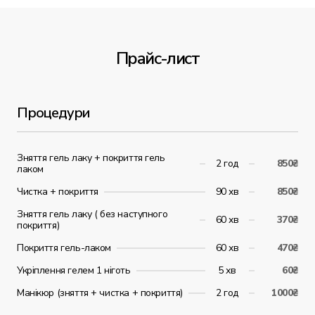
Прайс-лист
Процедури
Зняття гель лаку + покриття гель
2 год
850₴
лаком
Чистка + покриття
90 хв
850₴
Зняття гель лаку ( без наступного
60 хв
370₴
покриття)
Покриття гель-лаком
60 хв
470₴
Укріплення гелем 1 ніготь
5 хв
60₴
Манікюр (зняття + чистка + покриття)
2 год
1000₴