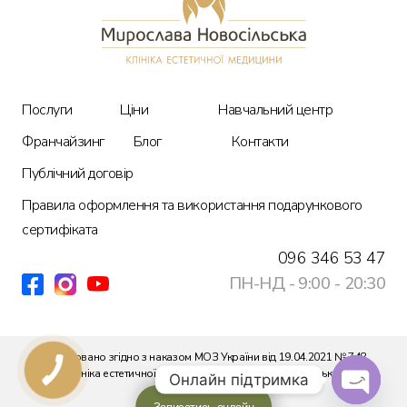
Ціни
Про нас
Послуги
Ціни
Навчальний центр
Блог
Франчайзинг
Блог
Контакти
Публічний договір
Контакти
Правила оформлення та використання подарункового
сертифіката
096 346 53 47
ПН-НД - 9:00 - 20:30
ПН-НД - 9:00 - 20:30
096 346 53 47
UA
RU
EN
Ліцензовано згідно з наказом МОЗ України від 19.04.2021 № 748
Клініка естетичної медицини Мирослави Новосільської
Онлайн підтримка
Карта сайту
© Всі права захищені