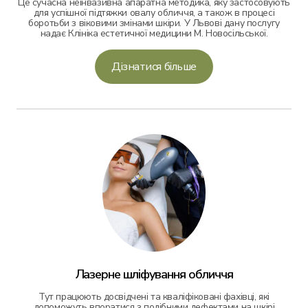
Це сучасна неінвазивна апаратна методика, яку застосовують
для успішної підтяжки овалу обличчя, а також в процесі
боротьби з віковими змінами шкіри. У Львові дану послугу
надає Клініка естетичної медицини М. Новосільської.
Дізнатися більше
Лазерне шліфування обличчя
Тут працюють досвідчені та кваліфіковані фахівці, які
допоможуть впоратися з подібними дефектами на шкірі