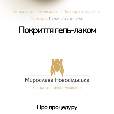
Косметологія
/
/
Клініка естетичної медицини
Перукарські послуги
/
Манікюр
Покриття гель-лаком
Дерматологія
Покриття гель-лаком
Ін'єкції краси
Омолодження обличчя
Трихологія
Трансплантація волосся
Інтимна пластика
Про процедуру