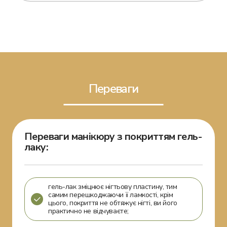
Переваги
Переваги манікюру з покриттям гель-
лаку:
гель-лак зміцнює нігтьову пластину, тим
самим перешкоджаючи її ламкості, крім
цього, покриття не обтяжує нігті, ви його
практично не відчуваєте;