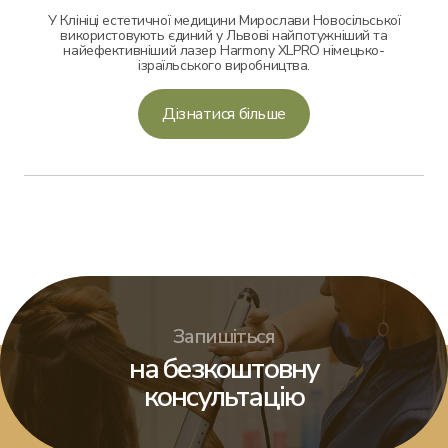
У Клініці естетичної медицини Мирослави Новосільської
використовують єдиний у Львові найпотужніший та
найефективніший лазер Harmony XLPRO німецько-
ізраїльського виробництва.
Дізнатися більше
Запишіться
на безкоштовну
консультацію