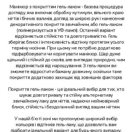
Перукарські послуги
Манікюр з покриттям гель-лаком - базова процедура
догляду, яка включає обробку кутикули, вільного краю
нігтів і бічних валиків, догляд за шкірою рук і нанесення
Подологія
декоративного покриття звичайним, або гель-лаком
(полімеризується в УФ-лампі). Останній варіант
відрізняється стійкістю та довготривалістю. Гель
зберігає блиск і інтенсивність відтінку протягом усього
терміну носіння. При цьому не потрібно додатково
підфарбовувати чи коригувати манікюр. Шар дуже
щільний і стійкий до сколів, але виглядає природно, чим
відрізняється від нарощування. З гель-лаком ви
зможете відростити бажану довжину, оскільки таке
покриття додатково захищає від зовнішніх факторів.
Покриття гель-лаком - це ідеальний вибір для тих, хто
шукає довготривалу та стійку альтернативу
звичайному лаку для нігтів, надаючи неймовірний
блиск, стійкість і бездоганний вигляд вашим нігтям.
У нашій б’юті зоні ми пропонуємо широкий вибір
кольорів і відтінків гель-лаку, що дозволить вам
підібрати ідеальний варіант для будь-якого випадку.