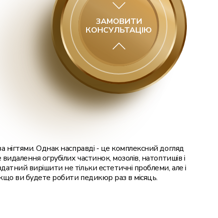
Філер у підборіддя
ЗАМОВИТИ
КОНСУЛЬТАЦІЮ
Філери у вилиці
Філери для губ
Пересадка волосся FUE
Пересадка волосся чоловікам
Пересадка волосся жінкам
Пересадка бороди
за нігтями. Однак насправді - це комплексний догляд
Видалення мозолі рідким азотом
е видалення огрубілих частинок, мозолів, натоптишів і
здатний вирішити не тільки естетичні проблеми, але і
Видалення стрижневої мозолі
якщо ви будете робити педикюр раз в місяць.