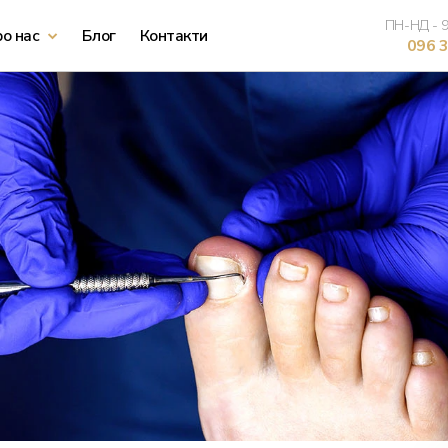
ПН-НД - 9
о нас
Блог
Контакти
096 3
Лазерна епіляція обличчя
Лазерна епіляція рук
Лазерна епіляція ніг
Лазерна епіляція живота
Лазерна епіляція бікіні
Лазерна епіляція пахв
Лазерна епіляція підборіддя
Лазерна епіляція всього тіла
Лазерна епіляція верхньої губи