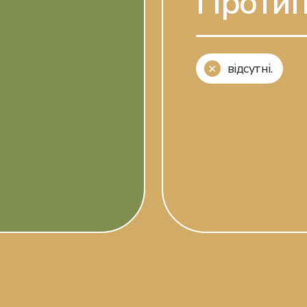
Протип
відсутні.