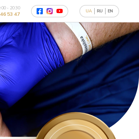
:00 - 20:30
UA
RU
EN
46 53 47
Лазерний пілінг обличчя
Лазерне шліфування обличчя
Лазерний ліфтинг NIR
4Д омолодження
Фотоомолодження
Ручний антицелюлітний масаж
Механічна чистка обличчя
Ультразвукова чистка обличчя
Комбінована чистка обличчя