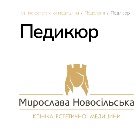
/
/
Клініка естетичної медицини
Подологія
Педикюр
Дерматологія
Педикюр
Ін'єкції краси
Омолодження обличчя
Трихологія
Трансплантація волосся
Інтимна пластика
Перукарські послуги