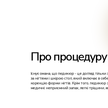
Лазерна епіляція для чоловіків
Про процедуру
Існує омана, що педикюр - це догляд тільки 
за нігтями і шкірою стоп, який включає в себ
корекцію форми нігтів. Крім того, педикюр 
медичні: неприємний запах, легкі тріщини, 