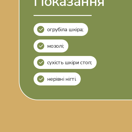
Показання
огрубіла шкіра;
мозолі;
сухість шкіри стоп;
нерівні нігті.