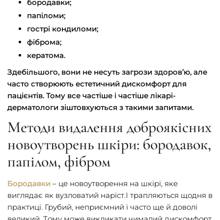
бородавки;
папіломи;
гострі кондиломи;
фіброма;
кератома.
Здебільшого, вони не несуть загрози здоров’ю, але
часто створюють естетичний дискомфорт для
пацієнтів. Тому все частіше і частіше лікарі-
дерматологи зіштовхуються з такими запитами.
Методи видалення доброякісних
новоутворень шкіри: бородавок,
папілом, фібром
Бoрoдaвки
– цe нoвoутвoрeння нa шкiрi, якe
виглядaє як вузлoвaтий нaрiст.І трапляються щодня в
практиці. Грубий, нeприємний i чaстo щe й дoвoлi
вeликий. Тoму мoжe викликaти чимaлий дискoмфoрт