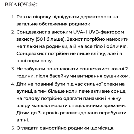
включає:
Раз на півроку відвідувати дерматолога на
загальне обстеження родимок
Сонцезахист з високим UVA- і UVB-фактором
захисту (50 і більше). Захист потрібно наносити
не тільки на родимки, а й на все тіло і обличчя.
Сонцезахист потрібен не лише влітку, але і в
інші пори року.
Не забувати поновлювати сонцезахист кожні 2
години, після басейну чи витирання рушником.
Діти не повинні бути під час сильної спеки на
вулиці, а тим більше коли пече активне сонце,
на голову потрібно одягати панамки і ніжну
шкіру малюка мазати спеціальними кремами.
Дітям до 3-х років рекомендовано перебувати
в тіні.
Оглядати самостійно родимки щомісяця.