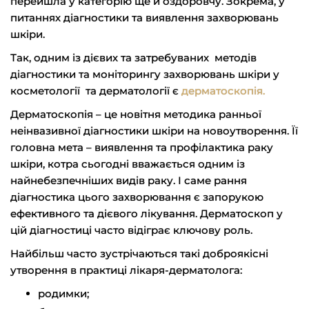
перейшла у категорію ще й оздоровчу. Зокрема, у
питаннях діагностики та виявлення захворювань
шкіри.
Так, одним із дієвих та затребуваних методів
діагностики та моніторингу захворювань шкіри у
косметології та дерматології є
дерматоскопія.
Дерматоскопія
– це новітня методика ранньої
неінвазивної діагностики шкіри на новоутворення. Її
головна мета – виявлення та профілактика раку
шкіри, котра сьогодні вважається одним із
найнебезпечніших видів раку. І саме рання
діагностика цього захворювання є запорукою
ефективного та дієвого лікування. Дерматоскоп у
цій діагностиці часто відіграє ключову роль.
Найбільш часто зустрічаються такі доброякісні
утворення в практиці лікаря-дерматолога:
родимки;