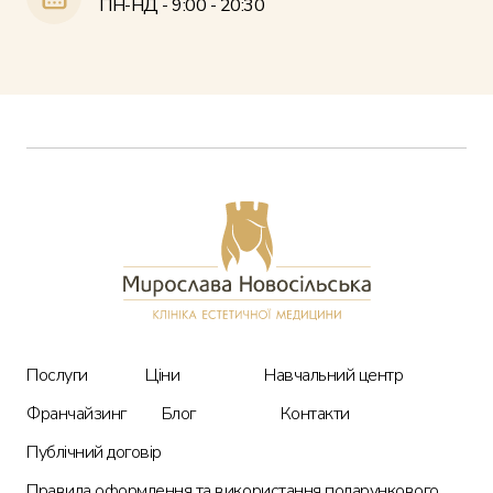
ПН-НД - 9:00 - 20:30
Послуги
Ціни
Про нас
Послуги
Ціни
Навчальний центр
Блог
Франчайзинг
Блог
Контакти
Публічний договір
Контакти
Правила оформлення та використання подарункового