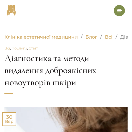
Пропустити
Клініка естетичної медицини
Блог
Всі
Діаг
Всі
,
Послуги
,
Статті
Лазерна епіляція
Діагностика та методи
видалення доброякісних
Електроепіляція
новоутворів шкіри
Лазерна косметологія
Апаратна косметологія
30
Вер
Масаж