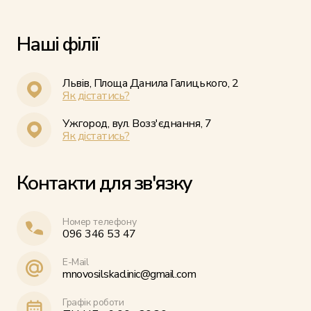
Наші філії
Львів, Площа Данила Галицького, 2
Як дістатись?
Ужгород, вул. Возз'єднання, 7
Як дістатись?
Контакти для зв'язку
Номер телефону
096 346 53 47
E-Mail
mnovosilskaclinic@gmail.com
Графік роботи