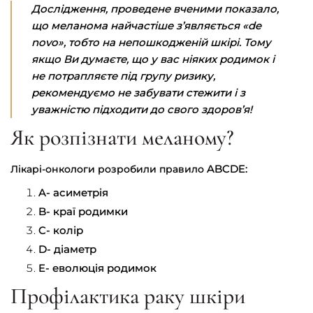
Дослідження, проведене вченими показало,
що меланома найчастіше з’являється «de
novo», тобто на непошкодженій шкірі. Тому
якщо Ви думаєте, що у вас ніяких родимок і
не потрапляєте під групу ризику,
рекомендуємо не забувати стежити і з
уважністю підходити до свого здоров’я!
Як розпізнати меланому?
ABCDE:
Лікарі-онкологи розробили правило
A- асиметрія
B- краї родимки
C- колір
D- діаметр
E- еволюція родимок
Профілактика раку шкіри