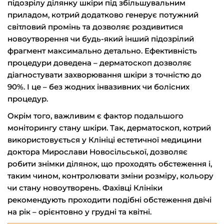
підозрілу ділянку шкіри під збільшувальним
приладом, котрий додатково генерує потужний
світловий промінь та дозволяє роздивитися
новоутворення чи будь-який інший підозрілий
фрагмент максимально детально. Ефективність
процедури доведена – дерматоскоп дозволяє
діагностувати захворювання шкіри з точністю до
90%. І це – без жодних інвазивних чи болісних
процедур.
Окрім того, важливим є фактор подальшого
моніторингу стану шкіри. Так, дерматоскоп, котрий
використовується у Клініці естетичної медицини
доктора Мирослави Новосільської, дозволяє
робити знімки ділянок, що проходять обстеження і,
таким чином, контролювати зміни розміру, кольору
чи стану новоутворень. Фахівці Клініки
рекомендують проходити подібні обстеження двічі
на рік – орієнтовно у грудні та квітні.