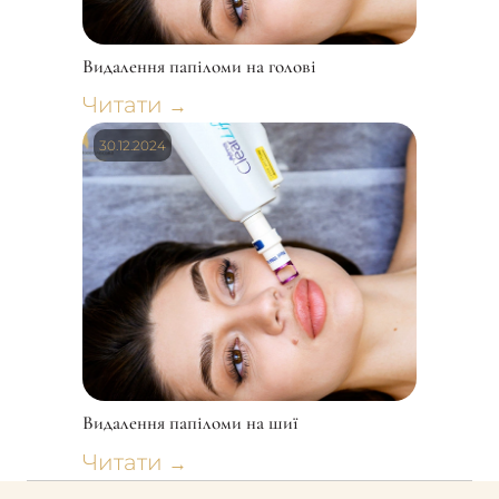
Видалення папіломи на голові
Читати
→
30.12.2024
Видалення папіломи на шиї
Читати
→