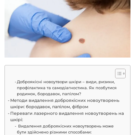
Косметологія
Дерматологія
Ін'єкції краси
Омолодження обличчя
Доброякісні новоутвори шкіри – види, ризики,
Трихологія
профілактика та самодіагностика. Як позбутися
родимок, бородавок, папілом?
Методи видалення доброякісних новоутворень
Трансплантація волосся
шкіри: бородавок, папілом, фібром
Переваги лазерного видалення новоутворень на
шкірі:
Інтимна пластика
Видалення доброякісних новоутворень може
бути здійснено різними способами: