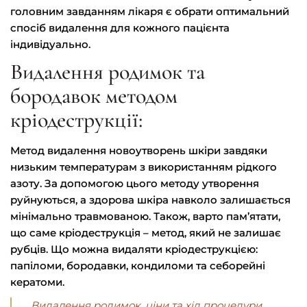
головним завданням лікаря є обрати оптимальний
спосіб видалення для кожного пацієнта
індивідуально.
Видалення родимок та
бородавок методом
кріодеструкції:
Метод видалення новоутворень шкіри завдяки
низьким температурам з використанням рідкого
азоту. За допомогою цього методу утворення
руйнуються, а здорова шкіра навколо залишається
мінімально травмованою. Також, варто пам’ятати,
що саме кріодеструкція – метод, який не залишає
рубців. Що можна видаляти кріодеструкцією:
папіломи, бородавки, кондиломи та себорейні
кератоми.
Видалення родимок, ціни та хід процедури